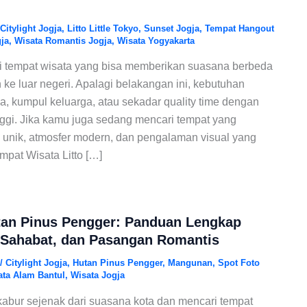
Citylight Jogja
,
Litto Little Tokyo
,
Sunset Jogja
,
Tempat Hangout
ja
,
Wisata Romantis Jogja
,
Wisata Yogyakarta
 tempat wisata yang bisa memberikan suasana berbeda
 ke luar negeri. Apalagi belakangan ini, kebutuhan
ja, kumpul keluarga, atau sekadar quality time dengan
ggi. Jika kamu juga sedang mencari tempat yang
nik, atmosfer modern, dan pengalaman visual yang
pat Wisata Litto […]
tan Pinus Pengger: Panduan Lengkap
 Sahabat, dan Pasangan Romantis
/
Citylight Jogja
,
Hutan Pinus Pengger
,
Mangunan
,
Spot Foto
ata Alam Bantul
,
Wisata Jogja
kabur sejenak dari suasana kota dan mencari tempat