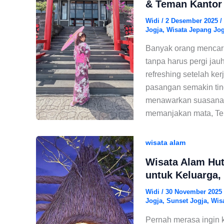
& Teman Kantor
Widi
/
2 Desember 2025
/
Jogja
,
Wisata Jepang Jog
Banyak orang mencari
tanpa harus pergi jauh
refreshing setelah ker
pasangan semakin tin
menawarkan suasana u
memanjakan mata, Tem
wisata alam
Wisata Alam Hu
untuk Keluarga,
Widi
/
30 November 2025
Jogja
,
Sunset Jogja
,
Wis
Pernah merasa ingin 