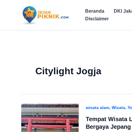
Lewati
ke
Beranda
DKI Jak
konten
Disclaimer
Citylight Jogja
,
,
wisata alam
Wisata
Yo
Tempat Wisata Li
Bergaya Jepang 