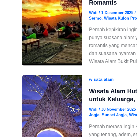
Romantis
Widi
/
1 Desember 2025
/
Sermo
,
Wisata Kulon Pr
Pernah kepikiran ingin
punya suasana alam y
romantis yang mencari
dan suasana nyaman ta
Wisata Alam Bukit Pul
wisata alam
Wisata Alam Hu
untuk Keluarga,
Widi
/
30 November 2025
Jogja
,
Sunset Jogja
,
Wis
Pernah merasa ingin 
yang tenang, adem, s