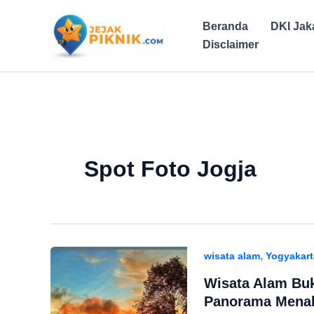
Lewati
ke
Beranda
DKI Jak
konten
Disclaimer
Spot Foto Jogja
,
wisata alam
Yogyakart
Wisata Alam Buk
Panorama Menak