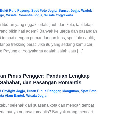
Bukit Pule Payung
,
Spot Foto Jogja
,
Sunset Jogja
,
Waduk
ogo
,
Wisata Romantis Jogja
,
Wisata Yogyakarta
 liburan yang nggak terlalu jauh dari kota, tapi tetap
ang bikin hati adem? Banyak keluarga dan pasangan
 tempat dengan pemandangan luas, spot foto cantik,
npa trekking berat. Jika itu yang sedang kamu cari,
e Payung di Yogyakarta adalah salah satu […]
tan Pinus Pengger: Panduan Lengkap
 Sahabat, dan Pasangan Romantis
/
Citylight Jogja
,
Hutan Pinus Pengger
,
Mangunan
,
Spot Foto
ata Alam Bantul
,
Wisata Jogja
kabur sejenak dari suasana kota dan mencari tempat
erta punya nuansa romantis? Banyak orang mencari