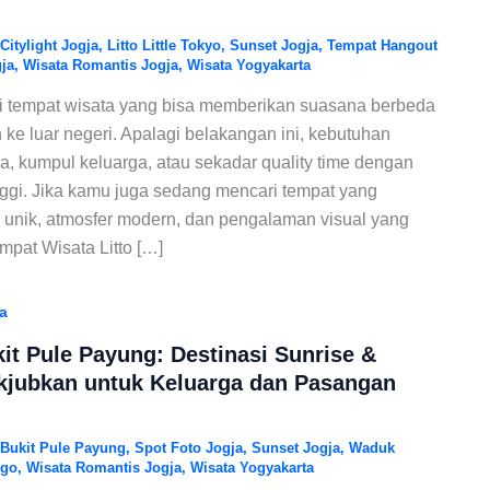
Citylight Jogja
,
Litto Little Tokyo
,
Sunset Jogja
,
Tempat Hangout
ja
,
Wisata Romantis Jogja
,
Wisata Yogyakarta
 tempat wisata yang bisa memberikan suasana berbeda
 ke luar negeri. Apalagi belakangan ini, kebutuhan
ja, kumpul keluarga, atau sekadar quality time dengan
ggi. Jika kamu juga sedang mencari tempat yang
nik, atmosfer modern, dan pengalaman visual yang
pat Wisata Litto […]
a
it Pule Payung: Destinasi Sunrise &
jubkan untuk Keluarga dan Pasangan
Bukit Pule Payung
,
Spot Foto Jogja
,
Sunset Jogja
,
Waduk
ogo
,
Wisata Romantis Jogja
,
Wisata Yogyakarta