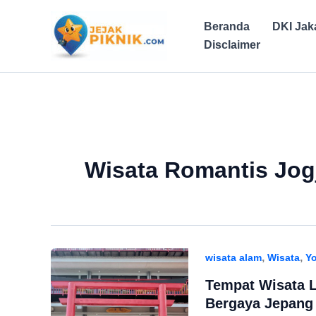
Lewati
ke
Beranda
DKI Jak
konten
Disclaimer
Wisata Romantis Jog
,
,
wisata alam
Wisata
Yo
Tempat Wisata Li
Bergaya Jepang 