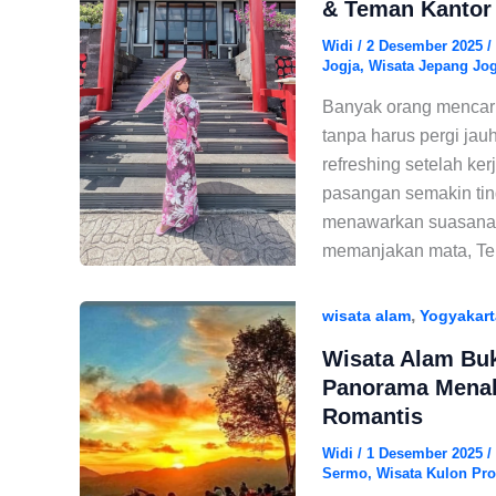
& Teman Kantor
Widi
/
2 Desember 2025
/
Jogja
,
Wisata Jepang Jog
Banyak orang mencari
tanpa harus pergi jauh
refreshing setelah ker
pasangan semakin tin
menawarkan suasana u
memanjakan mata, Tem
,
wisata alam
Yogyakart
Wisata Alam Buk
Panorama Menak
Romantis
Widi
/
1 Desember 2025
/
Sermo
,
Wisata Kulon Pr