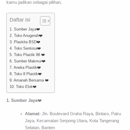
kamu jadikan sebagai pilihan.
Daftar isi
1. Sumber Jaya❤️
2. Toko Anugerah❤️
3. Plaskita BSD❤️
4. Toko Sentosa❤️
5. Toko Plastik 88 ❤️
6. Sumber Makmur❤️
7. Aneka Plastik❤️
8. Toko 8 Plastik❤️
9. Amanah Bersama ❤️
10. Toko Elok❤️
1. Sumber Jaya
❤️
Alamat:
Jln. Boulevard Graha Raya, Bintaro, Paku
Jaya, Kecamatan Serpong Utara, Kota Tangerang
Selatan, Banten