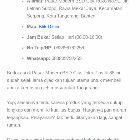
Alamat:
Pasar Modern BSD City Ruko No.91, Jln.
Letnan Sutopo, Rawa Mekar Jaya, Kecamatan
Serpong, Kota Tangerang, Banten
Map:
Klik Disini
Jam Buka:
Setiap Hari (08.00-16.00)
No.Telp/HP:
083899792259
Whatsapp:
083899792259
Berlokasi di Pasar Modern BSD City, Toko Plastik 88 ini
sudah sejak lama dijadikan tujuan utama untuk membeli
aneka kemasan oleh masyarakat Tangerang.
Yup, alasannya tentu karena produk yang tersedia cukup
lengkap dan memiliki kualitas bagus. Harganya pun murah
terjangkau. Pelayanan? Tak perlu ditanyakan lagi, sangat
ramah.
Disini, kamu bisa berbelanja berbagai kebutuhan plastik