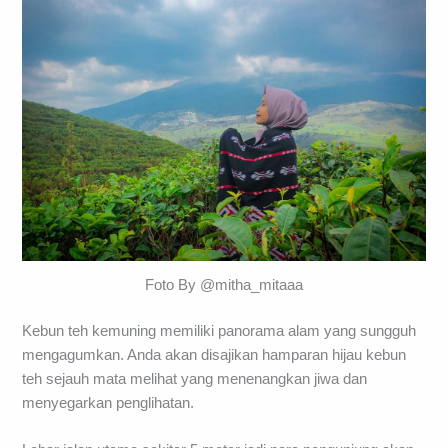
Foto By @mitha_mitaaa
Kebun teh kemuning memiliki panorama alam yang sungguh
mengagumkan. Anda akan disajikan hamparan hijau kebun
teh sejauh mata melihat yang menenangkan jiwa dan
menyegarkan penglihatan.