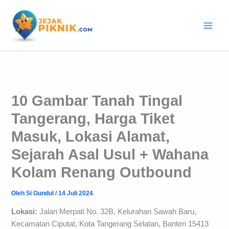
Lewati
ke
konten
10 Gambar Tanah Tingal
Tangerang, Harga Tiket
Masuk, Lokasi Alamat,
Sejarah Asal Usul + Wahana
Kolam Renang Outbound
Oleh
Si Gundul
/
14 Juli 2024
Lokasi:
Jalan Merpati No. 32B, Kelurahan Sawah Baru,
Kecamatan Ciputat, Kota Tangerang Selatan, Banten 15413