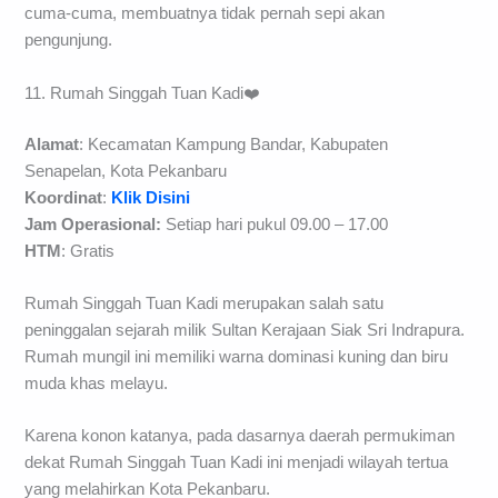
Pengunjung tidak akan bosan dengan pemandangan taman
bunga yang ditata rapi sedemikian rupa oleh pemerintah kota.
Fasilitas kolam pemancingan disini pun disediakan secara
cuma-cuma, membuatnya tidak pernah sepi akan
pengunjung.
11. Rumah Singgah Tuan Kadi❤️
Alamat
: Kecamatan Kampung Bandar, Kabupaten
Senapelan, Kota Pekanbaru
Koordinat
:
Klik Disini
Jam Operasional:
Setiap hari pukul 09.00 – 17.00
HTM
: Gratis
Rumah Singgah Tuan Kadi merupakan salah satu
peninggalan sejarah milik Sultan Kerajaan Siak Sri Indrapura.
Rumah mungil ini memiliki warna dominasi kuning dan biru
muda khas melayu.