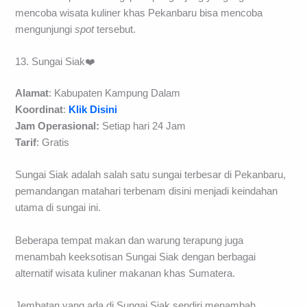
Di luar area gedung Anjungan Seni Idrus Tintin ini terdapat
banyak penjual makanan dan minuman ringan yang berjejer
dan berkumpul. Jadi bagi para pengunjung yang ingin
mencoba wisata kuliner khas Pekanbaru bisa mencoba
mengunjungi
spot
tersebut.
13. Sungai Siak❤️
Alamat
: Kabupaten Kampung Dalam
Koordinat
:
Klik Disini
Jam Operasional:
Setiap hari 24 Jam
Tarif
: Gratis
Sungai Siak adalah salah satu sungai terbesar di Pekanbaru,
pemandangan matahari terbenam disini menjadi keindahan
utama di sungai ini.
Beberapa tempat makan dan warung terapung juga
menambah keeksotisan Sungai Siak dengan berbagai