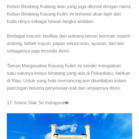
Jam Operasional:
Setiap hari pukul 08.00 – 17.00
Tarif
: Rp.20.000 (Dewasa), Rp.10.000 (Anak-anak)
Kebun Binatang Kubang atau yang juga dikenal dengan nama
Kebun Binatang Kasang Kulim ini terkenal akan tapir dan
kuda nilnya sebagai hewan langka andalan.
Berbagai macam fasilitas dan wahana taman bermain seperti
andong, bebek kayuh, papan seluncuran, ayunan, dan lain
sebagainya juga tersedia disini.
Taman Margasatwa Kasang Kulim ini sendiri merupakan
satu-satunya kebun binatang yang ada di Pekanbaru, bahkan
di Riau. Untuk yang hobi memancing pun disediakan kolam
pancingan beserta penyewaan kali dan umpannya disini.
17. Istana Siak Sri Indrapura❤️