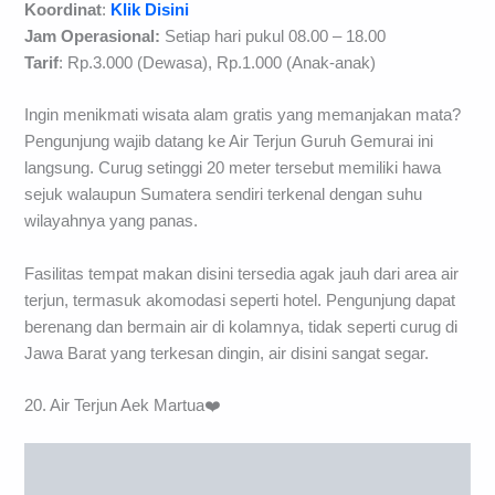
Alamat
: Lubuk Jambi, Kecamatan Kuantan Mudik,
Kabupaten Kuantan Singingi
Koordinat
:
Klik Disini
Jam Operasional:
Setiap hari pukul 08.00 – 18.00
Tarif
: Rp.3.000 (Dewasa), Rp.1.000 (Anak-anak)
Ingin menikmati wisata alam gratis yang memanjakan mata?
Pengunjung wajib datang ke Air Terjun Guruh Gemurai ini
langsung. Curug setinggi 20 meter tersebut memiliki hawa
sejuk walaupun Sumatera sendiri terkenal dengan suhu
wilayahnya yang panas.
Fasilitas tempat makan disini tersedia agak jauh dari area air
terjun, termasuk akomodasi seperti hotel. Pengunjung dapat
berenang dan bermain air di kolamnya, tidak seperti curug di
Jawa Barat yang terkesan dingin, air disini sangat segar.
20. Air Terjun Aek Martua❤️