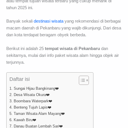
atau tempat tujuan wisata terbaru yang cukup menarik di
tahun 2025 ini.
Banyak sekali
destinasi wisata
yang rekomendasi di berbagai
macam daerah di Pekanbaru yang wajib dikunjungi. Dari desa
dan kota terdapat beragam obyek berbeda.
Berikut ini adalah 25
tempat wisata di Pekanbaru
dan
sekitarnya, mulai dari info paket wisata alam hingga objek air
terjunnya.
Daftar isi
1. Sungai Hijau Bangkinang❤️
2. Desa Wisata Okura❤️
3. Boombara Waterpark❤️
4. Benteng Tujuh Lapis❤️
5. Taman Wisata Alam Mayang❤️
6. Kawah Biru❤️
7. Danau Buatan Lembah Sari❤️