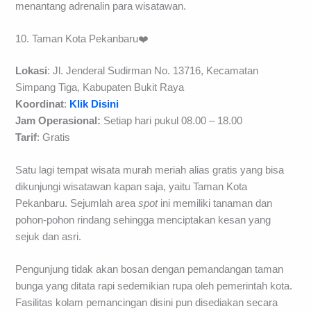
Sedangkan untuk taman bermainnya,
spot
tersebut
menyediakan berbagai wahana seperti
roller coaster
yang
menantang adrenalin para wisatawan.
10. Taman Kota Pekanbaru❤️
Lokasi
: Jl. Jenderal Sudirman No. 13716, Kecamatan
Simpang Tiga, Kabupaten Bukit Raya
Koordinat
:
Klik Disini
Jam Operasional:
Setiap hari pukul 08.00 – 18.00
Tarif
: Gratis
Satu lagi tempat wisata murah meriah alias gratis yang bisa
dikunjungi wisatawan kapan saja, yaitu Taman Kota
Pekanbaru. Sejumlah area
spot
ini memiliki tanaman dan
pohon-pohon rindang sehingga menciptakan kesan yang
sejuk dan asri.