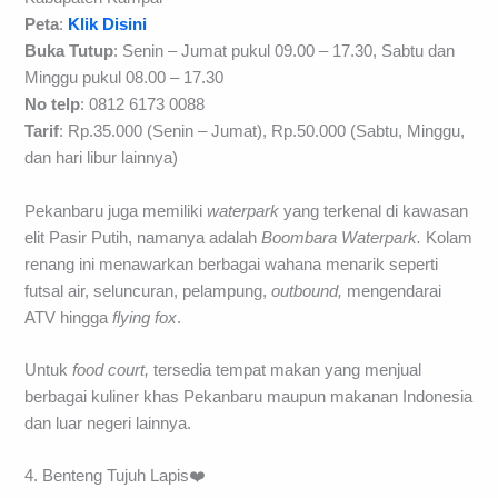
Peta
:
Klik Disini
Buka Tutup
: Senin – Jumat pukul 09.00 – 17.30, Sabtu dan
Minggu pukul 08.00 – 17.30
No telp
: 0812 6173 0088
Tarif
: Rp.35.000 (Senin – Jumat), Rp.50.000 (Sabtu, Minggu,
dan hari libur lainnya)
Pekanbaru juga memiliki
waterpark
yang terkenal di kawasan
elit Pasir Putih, namanya adalah
Boombara Waterpark.
Kolam
renang ini menawarkan berbagai wahana menarik seperti
futsal air, seluncuran, pelampung,
outbound,
mengendarai
ATV hingga
flying fox
.
Untuk
food court,
tersedia tempat makan yang menjual
berbagai kuliner khas Pekanbaru maupun makanan Indonesia
dan luar negeri lainnya.
4. Benteng Tujuh Lapis❤️