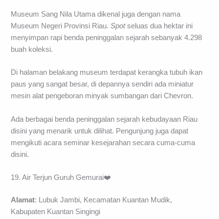
dan Minggu tutup
No telp
: 07613 3466
Harga Tiket Masuk
Gratis
Museum Sang Nila Utama dikenal juga dengan nama
Museum Negeri Provinsi Riau.
Spot
seluas dua hektar ini
menyimpan rapi benda peninggalan sejarah sebanyak 4.298
buah koleksi.
Di halaman belakang museum terdapat kerangka tubuh ikan
paus yang sangat besar, di depannya sendiri ada miniatur
mesin alat pengeboran minyak sumbangan dari Chevron.
Ada berbagai benda peninggalan sejarah kebudayaan Riau
disini yang menarik untuk dilihat. Pengunjung juga dapat
mengikuti acara seminar kesejarahan secara cuma-cuma
disini.
19. Air Terjun Guruh Gemurai❤️