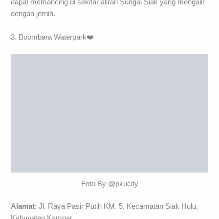
dapat memancing di sekitar aliran Sungai Siak yang mengalir
dengan jernih.
3. Boombara Waterpark❤️
Foto By @pkucity
Alamat
: Jl. Raya Pasir Putih KM. 5, Kecamatan Siak Hulu,
Kabupaten Kampar