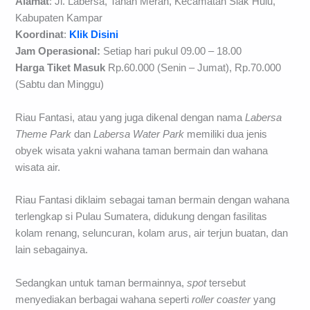
gambar By @labersa_riaufantasi
Alamat
: Jl. Labersa, Tanah Merah, Kecamatan Siak Hulu,
Kabupaten Kampar
Koordinat
:
Klik Disini
Jam Operasional:
Setiap hari pukul 09.00 – 18.00
Harga Tiket Masuk
Rp.60.000 (Senin – Jumat), Rp.70.000
(Sabtu dan Minggu)
Riau Fantasi, atau yang juga dikenal dengan nama
Labersa
Theme Park
dan
Labersa Water Park
memiliki dua jenis
obyek wisata yakni wahana taman bermain dan wahana
wisata air.
Riau Fantasi diklaim sebagai taman bermain dengan wahana
terlengkap si Pulau Sumatera, didukung dengan fasilitas
kolam renang, seluncuran, kolam arus, air terjun buatan, dan
lain sebagainya.