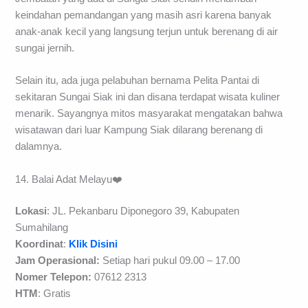
alternatif wisata kuliner makanan khas Sumatera.
Jembatan yang ada di Sungai Siak sendiri menambah
keindahan pemandangan yang masih asri karena banyak
anak-anak kecil yang langsung terjun untuk berenang di air
sungai jernih.
Selain itu, ada juga pelabuhan bernama Pelita Pantai di
sekitaran Sungai Siak ini dan disana terdapat wisata kuliner
menarik. Sayangnya mitos masyarakat mengatakan bahwa
wisatawan dari luar Kampung Siak dilarang berenang di
dalamnya.
14. Balai Adat Melayu❤️
Lokasi
: JL. Pekanbaru Diponegoro 39, Kabupaten
Sumahilang
Koordinat
:
Klik Disini
Jam Operasional:
Setiap hari pukul 09.00 – 17.00