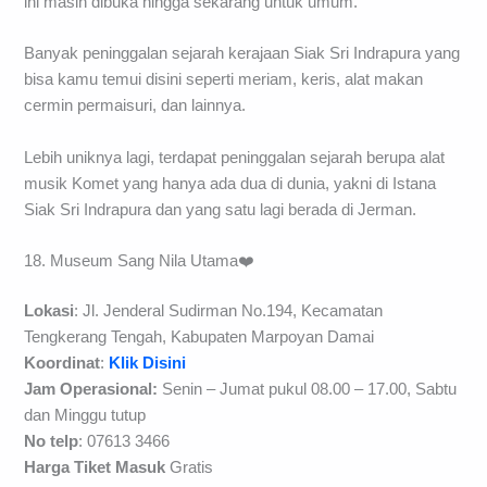
Istana Siak Sri Indrapura adalah salah satu bekas kerajaan
Islam terbesar di Riau sejak abad ke 16 hingga ke 20. Istana
ini masih dibuka hingga sekarang untuk umum.
Banyak peninggalan sejarah kerajaan Siak Sri Indrapura yang
bisa kamu temui disini seperti meriam, keris, alat makan
cermin permaisuri, dan lainnya.
Lebih uniknya lagi, terdapat peninggalan sejarah berupa alat
musik Komet yang hanya ada dua di dunia, yakni di Istana
Siak Sri Indrapura dan yang satu lagi berada di Jerman.
18. Museum Sang Nila Utama❤️
Lokasi
: Jl. Jenderal Sudirman No.194, Kecamatan
Tengkerang Tengah, Kabupaten Marpoyan Damai
Koordinat
:
Klik Disini
Jam Operasional:
Senin – Jumat pukul 08.00 – 17.00, Sabtu