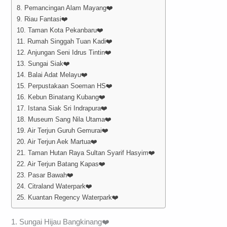
8. Pemancingan Alam Mayang❤️
9. Riau Fantasi❤️
10. Taman Kota Pekanbaru❤️
11. Rumah Singgah Tuan Kadi❤️
12. Anjungan Seni Idrus Tintin❤️
13. Sungai Siak❤️
14. Balai Adat Melayu❤️
15. Perpustakaan Soeman HS❤️
16. Kebun Binatang Kubang❤️
17. Istana Siak Sri Indrapura❤️
18. Museum Sang Nila Utama❤️
19. Air Terjun Guruh Gemurai❤️
20. Air Terjun Aek Martua❤️
21. Taman Hutan Raya Sultan Syarif Hasyim❤️
22. Air Terjun Batang Kapas❤️
23. Pasar Bawah❤️
24. Citraland Waterpark❤️
25. Kuantan Regency Waterpark❤️
1. Sungai Hijau Bangkinang❤️