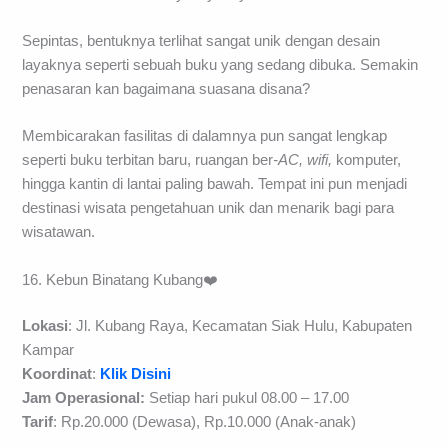
Gedung Perpustakaan Soeman HS merupakan perpustakaan
termegah di Pekanbaru, kemungkinan di Indonesia sendiri,
karena bahkan ukurannya layaknya sebuah mall di Jakarta.
Sepintas, bentuknya terlihat sangat unik dengan desain
layaknya seperti sebuah buku yang sedang dibuka. Semakin
penasaran kan bagaimana suasana disana?
Membicarakan fasilitas di dalamnya pun sangat lengkap
seperti buku terbitan baru, ruangan ber
-AC, wifi,
komputer,
hingga kantin di lantai paling bawah. Tempat ini pun menjadi
destinasi wisata pengetahuan unik dan menarik bagi para
wisatawan.
16. Kebun Binatang Kubang❤️
Lokasi
: Jl. Kubang Raya, Kecamatan Siak Hulu, Kabupaten
Kampar
Koordinat
:
Klik Disini