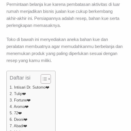
Permintaan belanja kue karena pembatasan aktivitas di luar
rumah menjadikan bisnis jualan kue cukup berkembang
akhir-akhir ini. Persiapannya adalah resep, bahan kue serta
perlengkapan memasaknya.
Toko di bawah ini menyediakan aneka bahan kue dan
peralatan membuatnya agar memudahkanmu berbelanja dan
menemukan produk yang paling diperlukan sesuai dengan
resep yang kamu miliki.
Daftar isi
1. Intisari Dr. Sutomo❤️
2. Tulip❤️
3. Fortune❤️
4. Aroma❤️
5. 72❤️
6. Deoni❤️
7. Abadi❤️