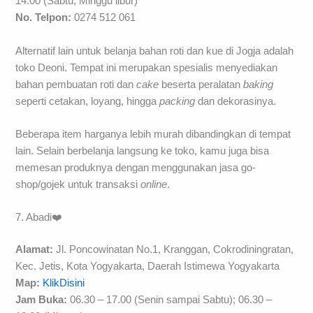
14.00 (Sabtu, Minggu libur)
No. Telpon:
0274 512 061
Alternatif lain untuk belanja bahan roti dan kue di Jogja adalah
toko Deoni. Tempat ini merupakan spesialis menyediakan
bahan pembuatan roti dan
cake
beserta peralatan
baking
seperti cetakan, loyang, hingga
packing
dan dekorasinya.
Beberapa item harganya lebih murah dibandingkan di tempat
lain. Selain berbelanja langsung ke toko, kamu juga bisa
memesan produknya dengan menggunakan jasa go-
shop/gojek untuk transaksi
online
.
7. Abadi❤️
Alamat:
Jl. Poncowinatan No.1, Kranggan, Cokrodiningratan,
Kec. Jetis, Kota Yogyakarta, Daerah Istimewa Yogyakarta
Map:
KlikDisini
Jam Buka:
06.30 – 17.00 (Senin sampai Sabtu); 06.30 –