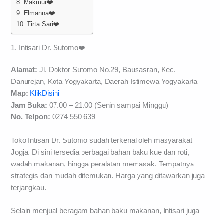
8. Makmur❤️
9. Elmanna❤️
10. Tirta Sari❤️
1. Intisari Dr. Sutomo❤️
Alamat:
Jl. Doktor Sutomo No.29, Bausasran, Kec.
Danurejan, Kota Yogyakarta, Daerah Istimewa Yogyakarta
Map:
KlikDisini
Jam Buka:
07.00 – 21.00 (Senin sampai Minggu)
No. Telpon:
0274 550 639
Toko Intisari Dr. Sutomo sudah terkenal oleh masyarakat
Jogja. Di sini tersedia berbagai bahan baku kue dan roti,
wadah makanan, hingga peralatan memasak. Tempatnya
strategis dan mudah ditemukan. Harga yang ditawarkan juga
terjangkau.
Selain menjual beragam bahan baku makanan, Intisari juga