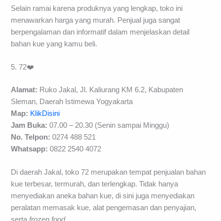
Selain ramai karena produknya yang lengkap, toko ini
menawarkan harga yang murah. Penjual juga sangat
berpengalaman dan informatif dalam menjelaskan detail
bahan kue yang kamu beli.
5. 72❤️
Alamat:
Ruko Jakal, Jl. Kaliurang KM 6.2, Kabupaten
Sleman, Daerah Istimewa Yogyakarta
Map:
KlikDisini
Jam Buka:
07.00 – 20.30 (Senin sampai Minggu)
No. Telpon:
0274 488 521
Whatsapp:
0822 2540 4072
Di daerah Jakal, toko 72 merupakan tempat penjualan bahan
kue terbesar, termurah, dan terlengkap. Tidak hanya
menyediakan aneka bahan kue, di sini juga menyediakan
peralatan memasak kue, alat pengemasan dan penyajian,
serta
frozen food
.