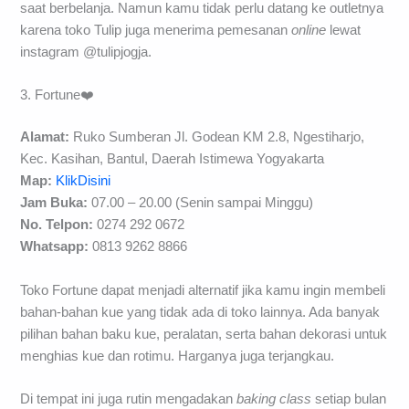
saat berbelanja. Namun kamu tidak perlu datang ke outletnya
karena toko Tulip juga menerima pemesanan
online
lewat
instagram @tulipjogja.
3. Fortune❤️
Alamat:
Ruko Sumberan Jl. Godean KM 2.8, Ngestiharjo,
Kec. Kasihan, Bantul, Daerah Istimewa Yogyakarta
Map:
KlikDisini
Jam Buka:
07.00 – 20.00 (Senin sampai Minggu)
No. Telpon:
0274 292 0672
Whatsapp:
0813 9262 8866
Toko Fortune dapat menjadi alternatif jika kamu ingin membeli
bahan-bahan kue yang tidak ada di toko lainnya. Ada banyak
pilihan bahan baku kue, peralatan, serta bahan dekorasi untuk
menghias kue dan rotimu. Harganya juga terjangkau.
Di tempat ini juga rutin mengadakan
baking class
setiap bulan