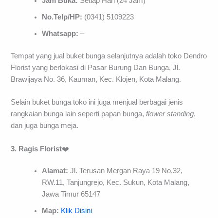
Jam Buka:
Setiap Hari (24 Jam)
No.Telp/HP:
(0341) 5109223
Whatsapp:
–
Tempat yang jual buket bunga selanjutnya adalah toko Dendro
Florist yang berlokasi di Pasar Burung Dan Bunga, Jl.
Brawijaya No. 36, Kauman, Kec. Klojen, Kota Malang.
Selain buket bunga toko ini juga menjual berbagai jenis
rangkaian bunga lain seperti papan bunga,
flower standing
,
dan juga bunga meja.
3. Ragis Florist
❤️
Alamat:
Jl. Terusan Mergan Raya 19 No.32,
RW.11, Tanjungrejo, Kec. Sukun, Kota Malang,
Jawa Timur 65147
Map:
Klik Disini