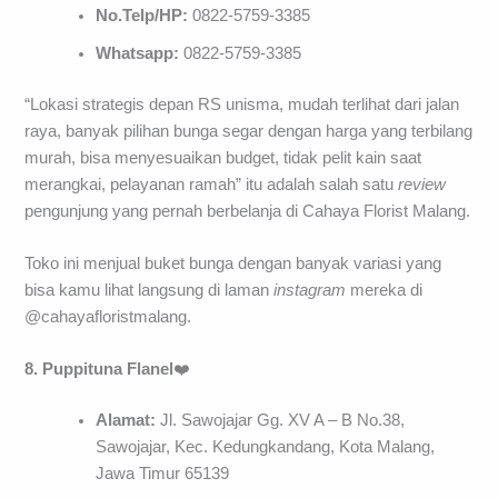
No.Telp/HP:
0822-5759-3385
Whatsapp:
0822-5759-3385
“Lokasi strategis depan RS unisma, mudah terlihat dari jalan
raya, banyak pilihan bunga segar dengan harga yang terbilang
murah, bisa menyesuaikan budget, tidak pelit kain saat
merangkai, pelayanan ramah” itu adalah salah satu
review
pengunjung yang pernah berbelanja di Cahaya Florist Malang.
Toko ini menjual buket bunga dengan banyak variasi yang
bisa kamu lihat langsung di laman
instagram
mereka di
@cahayafloristmalang.
8. Puppituna Flanel
❤️
Alamat:
Jl. Sawojajar Gg. XV A – B No.38,
Sawojajar, Kec. Kedungkandang, Kota Malang,
Jawa Timur 65139