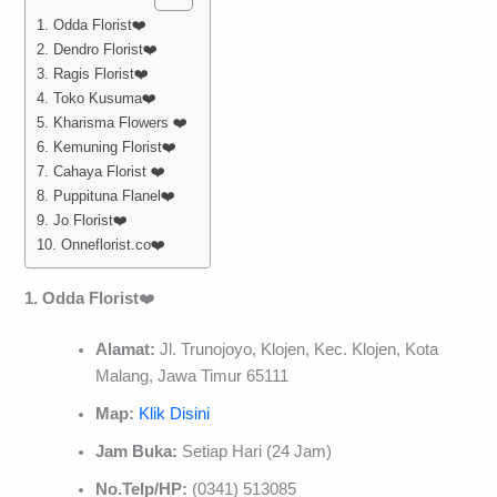
1. Odda Florist❤️
2. Dendro Florist❤️
3. Ragis Florist❤️
4. Toko Kusuma❤️
5. Kharisma Flowers ❤️
6. Kemuning Florist❤️
7. Cahaya Florist ❤️
8. Puppituna Flanel❤️
9. Jo Florist❤️
10. Onneflorist.co❤️
1. Odda Florist
❤️
Alamat:
Jl. Trunojoyo, Klojen, Kec. Klojen, Kota
Malang, Jawa Timur 65111
Map:
Klik Disini
Jam Buka:
Setiap Hari (24 Jam)
No.Telp/HP:
(0341) 513085