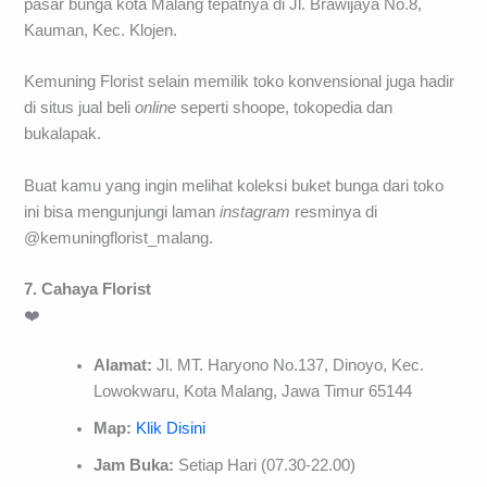
pasar bunga kota Malang tepatnya di Jl. Brawijaya No.8,
Kauman, Kec. Klojen.
Kemuning Florist selain memilik toko konvensional juga hadir
di situs jual beli
online
seperti shoope, tokopedia dan
bukalapak.
Buat kamu yang ingin melihat koleksi buket bunga dari toko
ini bisa mengunjungi laman
instagram
resminya di
@kemuningflorist_malang.
7. Cahaya Florist
❤️
Alamat:
Jl. MT. Haryono No.137, Dinoyo, Kec.
Lowokwaru, Kota Malang, Jawa Timur 65144
Map:
Klik Disini
Jam Buka:
Setiap Hari (07.30-22.00)