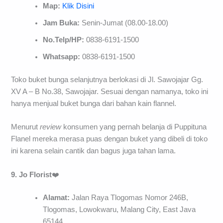
Map:
Klik Disini
Jam Buka:
Senin-Jumat (08.00-18.00)
No.Telp/HP:
0838-6191-1500
Whatsapp:
0838-6191-1500
Toko buket bunga selanjutnya berlokasi di Jl. Sawojajar Gg.
XV A – B No.38, Sawojajar. Sesuai dengan namanya, toko ini
hanya menjual buket bunga dari bahan kain flannel.
Menurut
review
konsumen yang pernah belanja di Puppituna
Flanel mereka merasa puas dengan buket yang dibeli di toko
ini karena selain cantik dan bagus juga tahan lama.
9. Jo Florist
❤️
Alamat:
Jalan Raya Tlogomas Nomor 246B,
Tlogomas, Lowokwaru, Malang City, East Java
65144