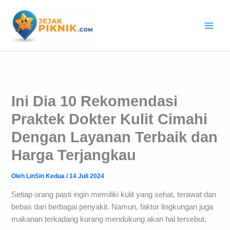
Lewati
ke
konten
Ini Dia 10 Rekomendasi
Praktek Dokter Kulit Cimahi
Dengan Layanan Terbaik dan
Harga Terjangkau
Oleh
LinSin Kedua
/
14 Juli 2024
Setiap orang pasti ingin memiliki kulit yang sehat, terawat dan
bebas dari berbagai penyakit. Namun, faktor lingkungan juga
makanan terkadang kurang mendukung akan hal tersebut.