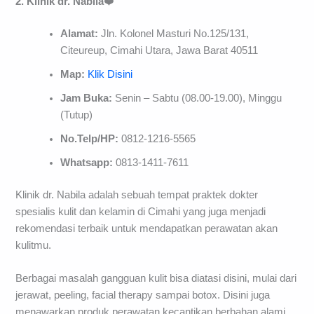
2. Klinik dr. Nabila
❤️
Alamat:
Jln. Kolonel Masturi No.125/131,
Citeureup, Cimahi Utara, Jawa Barat 40511
Map:
Klik Disini
Jam Buka:
Senin – Sabtu (08.00-19.00), Minggu
(Tutup)
No.Telp/HP:
0812-1216-5565
Whatsapp:
0813-1411-7611
Klinik dr. Nabila adalah sebuah tempat praktek dokter
spesialis kulit dan kelamin di Cimahi yang juga menjadi
rekomendasi terbaik untuk mendapatkan perawatan akan
kulitmu.
Berbagai masalah gangguan kulit bisa diatasi disini, mulai dari
jerawat, peeling, facial therapy sampai botox. Disini juga
menawarkan produk perawatan kecantikan berbahan alami