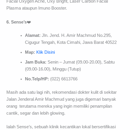
Facial Oxygen Acne, Oxy Bright, Laser Carbon Facial
Plasma ataupun Imuno Booster.
6. Sense’s
❤️
Alamat:
Jln. Jend. H. Amir Machmud No.295,
Cigugur Tengah, Kota Cimahi, Jawa Barat 40522
Map:
Klik Disini
Jam Buka:
Senin – Jumat (09.00-20.00), Sabtu
(09.00-16.00), Minggu (Tutup)
No.Telp/HP:
(022) 6613766
Masih ada satu lagi nih, rekomendasi dokter kulit di sekitar
Jalan Jenderal Amir Machmud yang juga digemari banyak
orang terutama mereka yang ingin memiliki penampilan
cantik, segar dan lebih glowing.
Ialah Sense’s, sebuah klinik kecantikan lokal bersertifikasi