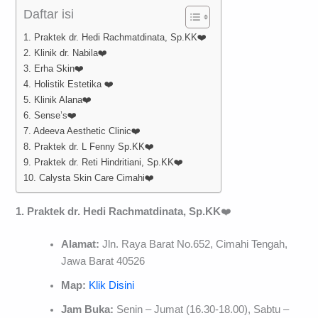
Daftar isi
1. Praktek dr. Hedi Rachmatdinata, Sp.KK❤️
2. Klinik dr. Nabila❤️
3. Erha Skin❤️
4. Holistik Estetika ❤️
5. Klinik Alana❤️
6. Sense’s❤️
7. Adeeva Aesthetic Clinic❤️
8. Praktek dr. L Fenny Sp.KK❤️
9. Praktek dr. Reti Hindritiani, Sp.KK❤️
10. Calysta Skin Care Cimahi❤️
1. Praktek dr. Hedi Rachmatdinata, Sp.KK
❤️
Alamat:
Jln. Raya Barat No.652, Cimahi Tengah,
Jawa Barat 40526
Map:
Klik Disini
Jam Buka:
Senin – Jumat (16.30-18.00), Sabtu –