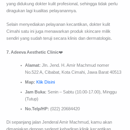
yang didukung dokter kulit profesional, sehingga tidak perlu
diragukan lagi kualitas pelayanannya.
Selain menyediakan pelayanan kecantikan, dokter kulit
Cimahi satu ini juga menawarkan produk skincare milik
sendiri yang sudah teruji secara klinis dan dermatologis.
7. Adeeva
Aesthetic
Clinic
❤️
Alamat:
Jln. Jend. H. Amir Machmud nomer
No.522 A, Cibabat, Kota Cimahi, Jawa Barat 40513
Map:
Klik Disini
Jam Buka:
Senin – Sabtu (10.00-17.00), Minggu
(Tutup)
No.Telp/HP:
(022) 20684420
Di sepanjang jalan Jenderal Amir Machmud, kamu akan
dimanjakan dengan sederet kehadiran klinik kecantikan