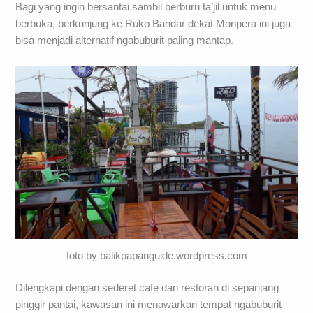
Bagi yang ingin bersantai sambil berburu ta’jil untuk menu
berbuka, berkunjung ke Ruko Bandar dekat Monpera ini juga
bisa menjadi alternatif ngabuburit paling mantap.
foto by balikpapanguide.wordpress.com
Dilengkapi dengan sederet cafe dan restoran di sepanjang
pinggir pantai, kawasan ini menawarkan tempat ngabuburit