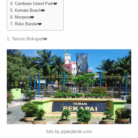
4. Carribean Island Park❤️
5. Kemala Beach❤️
6. Monpera❤️
7. Ruko Bandar❤️
1. Taman Bekapai❤️
foto by jejakpiknik.com