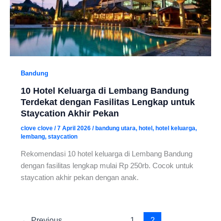
Bandung
10 Hotel Keluarga di Lembang Bandung
Terdekat dengan Fasilitas Lengkap untuk
Staycation Akhir Pekan
clove clove
/
7 April 2026
/
bandung utara
,
hotel
,
hotel keluarga
,
lembang
,
staycation
Rekomendasi 10 hotel keluarga di Lembang Bandung
dengan fasilitas lengkap mulai Rp 250rb. Cocok untuk
staycation akhir pekan dengan anak.
←
Previous
1
2