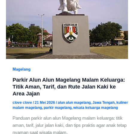
Magelang
Parkir Alun Alun Magelang Malam Keluarga:
Titik Aman, Tarif, dan Rute Jalan Kaki ke
Area Jajan
clove clove
/
21 Mei 2026
/
alun alun magelang
,
Jawa Tengah
,
kuliner
malam magelang
,
parkir magelang
,
wisata keluarga magelang
Panduan parkir alun alun Magelang malam keluarga: titik
aman, tarif, jalur jalan kaki, dan tips praktis agar anak tetap
nyaman saat wisata malam.