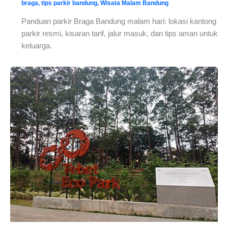
braga
,
tips parkir bandung
,
Wisata Malam Bandung
Panduan parkir Braga Bandung malam hari: lokasi kantong
parkir resmi, kisaran tarif, jalur masuk, dan tips aman untuk
keluarga.