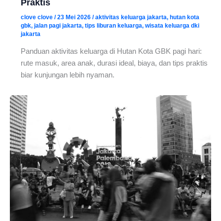
Praktis
clove clove
/
23 Mei 2026
/
aktivitas keluarga jakarta
,
hutan kota
gbk
,
jalan pagi jakarta
,
tips liburan keluarga
,
wisata keluarga dki
jakarta
Panduan aktivitas keluarga di Hutan Kota GBK pagi hari:
rute masuk, area anak, durasi ideal, biaya, dan tips praktis
biar kunjungan lebih nyaman.