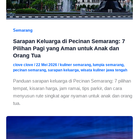
Semarang
Sarapan Keluarga di Pecinan Semarang: 7
Pilihan Pagi yang Aman untuk Anak dan
Orang Tua
clove clove
/
22 Mei 2026
/
kuliner semarang
,
lumpia semarang
,
pecinan semarang
,
sarapan keluarga
,
wisata kuliner jawa tengah
Panduan sarapan keluarga di Pecinan Semarang: 7 pilihan
tempat, kisaran harga, jam ramai, tips parkir, dan cara
menyusun rute singkat agar nyaman untuk anak dan orang
tua.