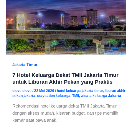
Jakarta Timur
7 Hotel Keluarga Dekat TMII Jakarta Timur
untuk Liburan Akhir Pekan yang Praktis
clove clove
/
22 Mei 2026
/
hotel keluarga jakarta timur
,
liburan akhir
pekan jakarta
,
staycation keluarga
,
TMII
,
wisata keluarga Jakarta
Rekomendasi hotel keluarga dekat TMII Jakarta Timur
dengan akses mudah, kisaran budget, dan tips memilih
kamar saat bawa anak.