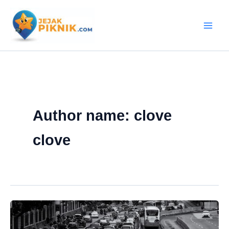
Lewati
ke
konten
Author name: clove
clove