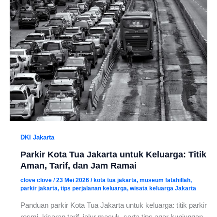
DKI Jakarta
Parkir Kota Tua Jakarta untuk Keluarga: Titik
Aman, Tarif, dan Jam Ramai
clove clove
/
23 Mei 2026
/
kota tua jakarta
,
museum fatahillah
,
parkir jakarta
,
tips perjalanan keluarga
,
wisata keluarga Jakarta
Panduan parkir Kota Tua Jakarta untuk keluarga: titik parkir