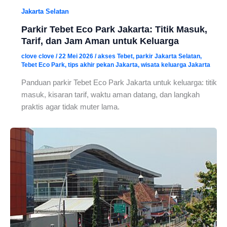
Jakarta Selatan
Parkir Tebet Eco Park Jakarta: Titik Masuk,
Tarif, dan Jam Aman untuk Keluarga
clove clove
/
22 Mei 2026
/
akses Tebet
,
parkir Jakarta Selatan
,
Tebet Eco Park
,
tips akhir pekan Jakarta
,
wisata keluarga Jakarta
Panduan parkir Tebet Eco Park Jakarta untuk keluarga: titik
masuk, kisaran tarif, waktu aman datang, dan langkah
praktis agar tidak muter lama.