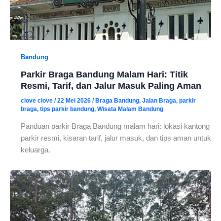
Bandung
Parkir Braga Bandung Malam Hari: Titik
Resmi, Tarif, dan Jalur Masuk Paling Aman
clove clove
/
22 Mei 2026
/
Braga Bandung
,
Jalan Braga
,
parkir
braga
,
tips parkir bandung
,
Wisata Malam Bandung
Panduan parkir Braga Bandung malam hari: lokasi kantong
parkir resmi, kisaran tarif, jalur masuk, dan tips aman untuk
keluarga.