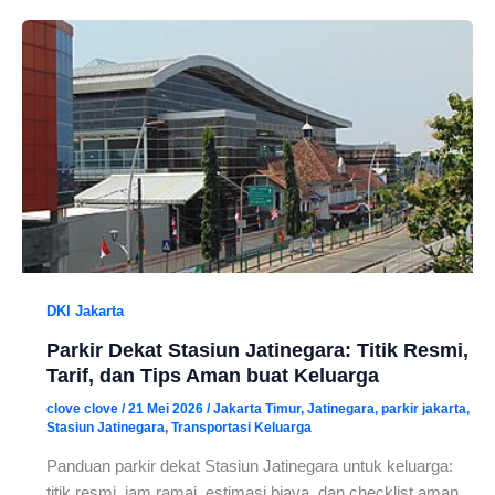
DKI Jakarta
Parkir Dekat Stasiun Jatinegara: Titik Resmi,
Tarif, dan Tips Aman buat Keluarga
clove clove
/
21 Mei 2026
/
Jakarta Timur
,
Jatinegara
,
parkir jakarta
,
Stasiun Jatinegara
,
Transportasi Keluarga
Panduan parkir dekat Stasiun Jatinegara untuk keluarga:
titik resmi, jam ramai, estimasi biaya, dan checklist aman