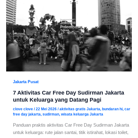
Jakarta Pusat
7 Aktivitas Car Free Day Sudirman Jakarta
untuk Keluarga yang Datang Pagi
clove clove
/
22 Mei 2026
/
aktivitas gratis Jakarta
,
bundaran hi
,
car
free day jakarta
,
sudirman
,
wisata keluarga Jakarta
Panduan praktis aktivitas Car Free Day Sudirman Jakarta
untuk keluarga: rute jalan santai, titik istirahat, lokasi toilet,