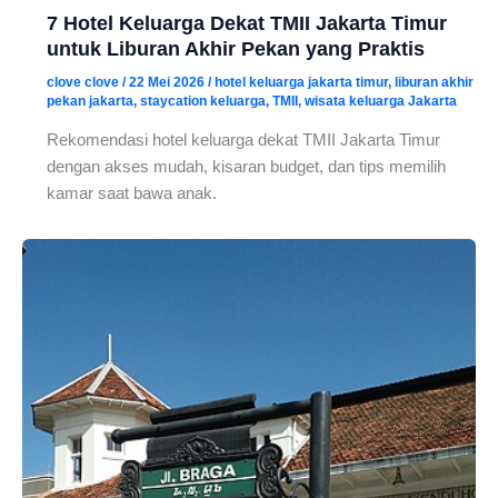
7 Hotel Keluarga Dekat TMII Jakarta Timur
untuk Liburan Akhir Pekan yang Praktis
clove clove
/
22 Mei 2026
/
hotel keluarga jakarta timur
,
liburan akhir
pekan jakarta
,
staycation keluarga
,
TMII
,
wisata keluarga Jakarta
Rekomendasi hotel keluarga dekat TMII Jakarta Timur
dengan akses mudah, kisaran budget, dan tips memilih
kamar saat bawa anak.