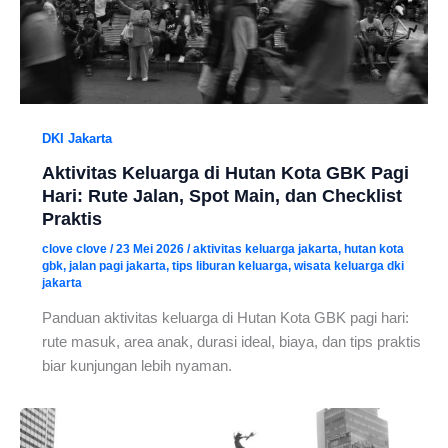
DKI Jakarta
Aktivitas Keluarga di Hutan Kota GBK Pagi
Hari: Rute Jalan, Spot Main, dan Checklist
Praktis
clove clove
/
23 Mei 2026
/
aktivitas keluarga jakarta
,
hutan kota
gbk
,
jalan pagi jakarta
,
tips liburan keluarga
,
wisata keluarga dki
jakarta
Panduan aktivitas keluarga di Hutan Kota GBK pagi hari:
rute masuk, area anak, durasi ideal, biaya, dan tips praktis
biar kunjungan lebih nyaman.